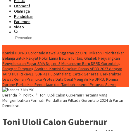
Politik
Otomotif
Olahraga
Pendidikan
Parlemen
Video
Konten Spesial
Komisi II DPRD Gorontalo Kawal Anggaran 22 OPD, Mikson: Prioritaskan
Belanja untuk Rakyat
Pokir Lama Belum Tuntas, Ghalieb Perjuangkan
Penyelesaian Pagar SMA Negeri 3
Mekanisme Baru DPRD Gorontalo,
Banggar Tampung Aspirasi Komisi Sebelum Bahas APBD 2027 dengan
TAPD
HUT RI ke-81, SDN 41 Hulonthalangi Cetak Generasi Berkarakter
Lewat Kemah Pramuka
Protes Data Desil Mengalir ke DPRD, Komisi I
Dorong Perbaikan Pendataan dan Tambah Insentif Petugas Survei
Beranda
Politik
Toni Uloli Calon Gubernur Pertama yang
Mengembalikan Formulir Pendaftaran Pilkada Gorontalo 2024 di Partai
Demokrat
Toni Uloli Calon Gubernur