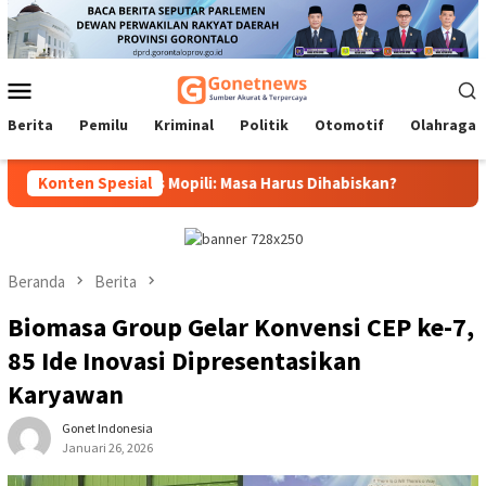
Loncat
ke
konten
Menu
Mobile
Berita
Pemilu
Kriminal
Politik
Otomotif
Olahraga
nur, Idrus Mopili: Masa Harus Dihabiskan?
Konten Spesial
Sri Darsiyanti
Beranda
Berita
Biomasa Group Gelar Konvensi CEP ke-7,
85 Ide Inovasi Dipresentasikan
Karyawan
Gonet Indonesia
Januari 26, 2026