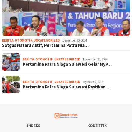
BERITA
,
OTOMOTIF
,
UNCATEGORIZED
Desember 20, 2024
Satgas Nataru Aktif, Pertamina Patra Nia…
BERITA
,
OTOMOTIF
,
UNCATEGORIZED
November 26, 2024
Pertamina Patra Niaga Sulawesi Gelar MyP…
BERITA
,
OTOMOTIF
,
UNCATEGORIZED
Agustus 9, 2024
Pertamina Patra Niaga Sulawesi Pastikan …
INDEKS
KODE ETIK