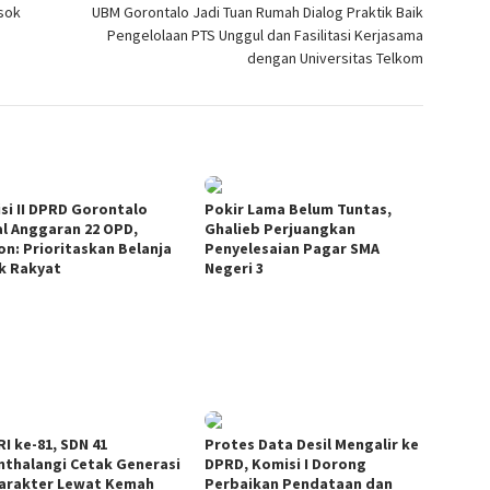
sok
UBM Gorontalo Jadi Tuan Rumah Dialog Praktik Baik
Pengelolaan PTS Unggul dan Fasilitasi Kerjasama
dengan Universitas Telkom
si II DPRD Gorontalo
Pokir Lama Belum Tuntas,
l Anggaran 22 OPD,
Ghalieb Perjuangkan
on: Prioritaskan Belanja
Penyelesaian Pagar SMA
k Rakyat
Negeri 3
I ke-81, SDN 41
Protes Data Desil Mengalir ke
nthalangi Cetak Generasi
DPRD, Komisi I Dorong
arakter Lewat Kemah
Perbaikan Pendataan dan