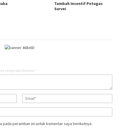
muka
Tambah Insentif Petugas
Survei
as yang wajib ditandai
*
a pada peramban ini untuk komentar saya berikutnya.