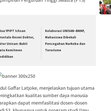
tua YPIPT Ichsan
Kolaborasi UNISAN–BNNP,
rontalo Resmi Doktor,
Mahasiswa Dibekali
ktor Unisan: Bukti
Pencegahan Narkoba dan
ata Komitmen
Terorisme
ndidikan
ul Gaffar Latjoke, menjelaskan tujuan utama
eningkatkan kualitas sumber daya manusia
harapkan dapat memfasilitasi dosen-dosen
di S3, khususnya untuk program studi Ilmu