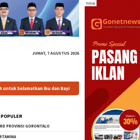
tutup
JUMAT, 7 AGUSTUS 2026
 Ibu dan Bayi
Komisi II DPRD Gorontalo Kawal Anggaran 2
 POPULER
RD PROVINSI GORONTALO
RTAMINA