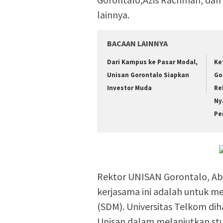
lainnya.
BACAAN LAINNYA
Dari Kampus ke Pasar Modal,
Ke
Unisan Gorontalo Siapkan
Go
Investor Muda
Re
Ny
Pe
Rektor UNISAN Gorontalo, Abd
kerjasama ini adalah untuk m
(SDM). Universitas Telkom di
Unisan dalam melanjutkan stu