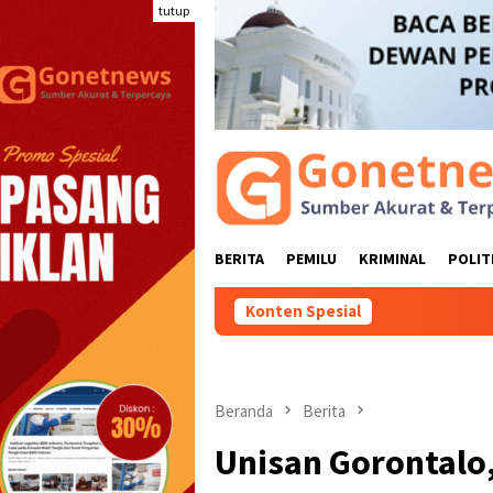
Loncat
tutup
ke
konten
BERITA
PEMILU
KRIMINAL
POLIT
Konten Spesial
Tak Sekadar KKN,
Beranda
Berita
Unisan Gorontalo