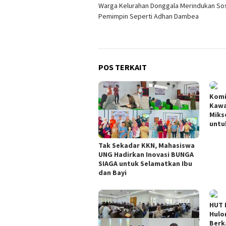
Warga Kelurahan Donggala Merindukan So
pos
Pemimpin Seperti Adhan Dambea
POS TERKAIT
Komi
Kawa
Miks
untu
Tak Sekadar KKN, Mahasiswa
UNG Hadirkan Inovasi BUNGA
SIAGA untuk Selamatkan Ibu
dan Bayi
HUT R
Hulo
Berk