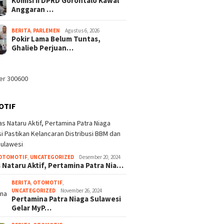
Komisi II DPRD Gorontalo Kawal
Anggaran …
BERITA
,
PARLEMEN
Agustus 6, 2026
Pokir Lama Belum Tuntas,
Ghalieb Perjuan…
OTIF
OTOMOTIF
,
UNCATEGORIZED
Desember 20, 2024
 Nataru Aktif, Pertamina Patra Nia…
BERITA
,
OTOMOTIF
,
UNCATEGORIZED
November 26, 2024
Pertamina Patra Niaga Sulawesi
Gelar MyP…