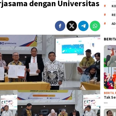
rjasama dengan Universitas
KO
RE
AD
BERIT
BERITA
,
Tak Se
…