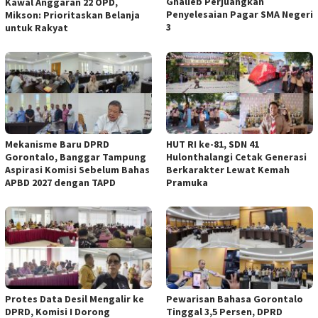
Ghalieb Perjuangkan
Kawal Anggaran 22 OPD,
Penyelesaian Pagar SMA Negeri
Mikson: Prioritaskan Belanja
3
untuk Rakyat
Mekanisme Baru DPRD
HUT RI ke-81, SDN 41
Gorontalo, Banggar Tampung
Hulonthalangi Cetak Generasi
Aspirasi Komisi Sebelum Bahas
Berkarakter Lewat Kemah
APBD 2027 dengan TAPD
Pramuka
Protes Data Desil Mengalir ke
Pewarisan Bahasa Gorontalo
DPRD, Komisi I Dorong
Tinggal 3,5 Persen, DPRD