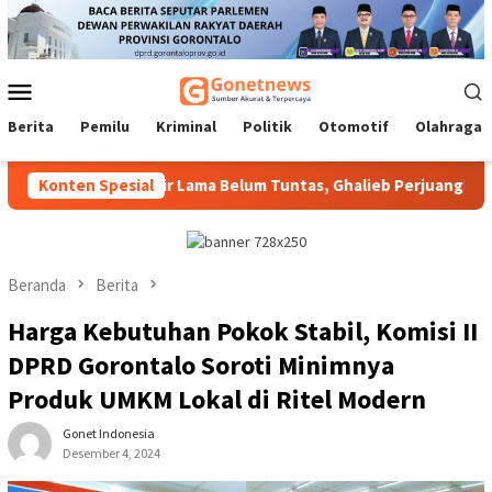
Loncat
ke
konten
Menu
Mobile
Berita
Pemilu
Kriminal
Politik
Otomotif
Olahraga
Konten Spesial
Pokir Lama Belum Tuntas, Ghalieb Perjuangkan Penyelesai
Beranda
Berita
Harga Kebutuhan Pokok Stabil, Komisi II
DPRD Gorontalo Soroti Minimnya
Produk UMKM Lokal di Ritel Modern
Gonet Indonesia
Desember 4, 2024