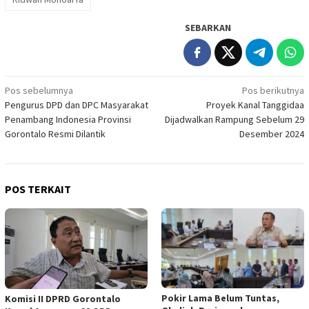
SEBARKAN
Navigasi
Pos sebelumnya
Pos berikutnya
Pengurus DPD dan DPC Masyarakat
Proyek Kanal Tanggidaa
pos
Penambang Indonesia Provinsi
Dijadwalkan Rampung Sebelum 29
Gorontalo Resmi Dilantik
Desember 2024
POS TERKAIT
Pokir Lama Belum Tuntas,
Komisi II DPRD Gorontalo