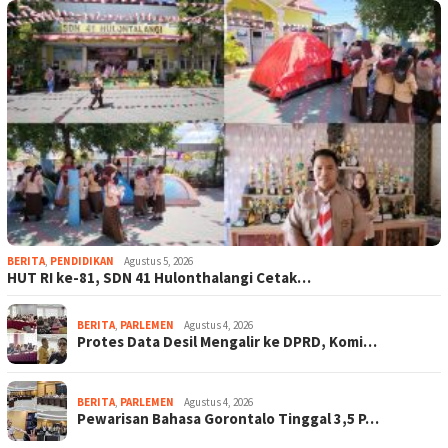
BERITA
,
PENDIDIKAN
Agustus 5, 2026
HUT RI ke-81, SDN 41 Hulonthalangi Cetak…
BERITA
,
PARLEMEN
Agustus 4, 2026
Protes Data Desil Mengalir ke DPRD, Komi…
BERITA
,
PARLEMEN
Agustus 4, 2026
Pewarisan Bahasa Gorontalo Tinggal 3,5 P…