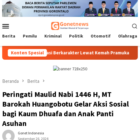
Loncat
ke
konten
Menu
Mobile
Berita
Pemilu
Kriminal
Politik
Otomotif
Olahraga
Cetak Generasi Berkarakter Lewat Kemah Pramuka
Konten Spesial
Protes
Beranda
Berita
Peringati Maulid Nabi 1446 H, MT
Barokah Huangobotu Gelar Aksi Sosial
bagi Kaum Dhuafa dan Anak Panti
Asuhan
Gonet Indonesia
September 26, 2024