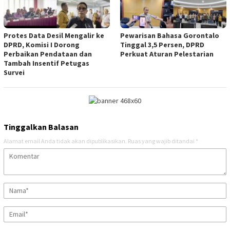
Protes Data Desil Mengalir ke
Pewarisan Bahasa Gorontalo
DPRD, Komisi I Dorong
Tinggal 3,5 Persen, DPRD
Perbaikan Pendataan dan
Perkuat Aturan Pelestarian
Tambah Insentif Petugas
Survei
Tinggalkan Balasan
Alamat email Anda tidak akan dipublikasikan.
Ruas yang wajib ditandai
*