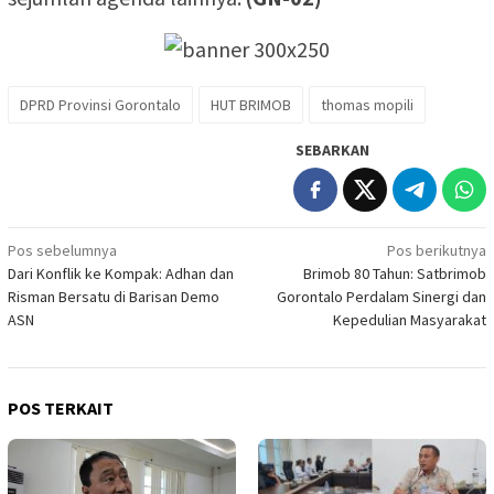
DPRD Provinsi Gorontalo
HUT BRIMOB
thomas mopili
SEBARKAN
Navigasi
Pos sebelumnya
Pos berikutnya
Dari Konflik ke Kompak: Adhan dan
Brimob 80 Tahun: Satbrimob
pos
Risman Bersatu di Barisan Demo
Gorontalo Perdalam Sinergi dan
ASN
Kepedulian Masyarakat
POS TERKAIT