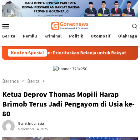
Loncat
ke
konten
Menu
Mobile
Berita
Pemilu
Kriminal
Politik
Otomotif
Olahraga
OPD, Mikson: Prioritaskan Belanja untuk Rakyat
Konten Spesial
Pokir La
Beranda
Berita
Ketua Deprov Thomas Mopili Harap
Brimob Terus Jadi Pengayom di Usia ke-
80
Gonet Indonesia
November 14, 2025