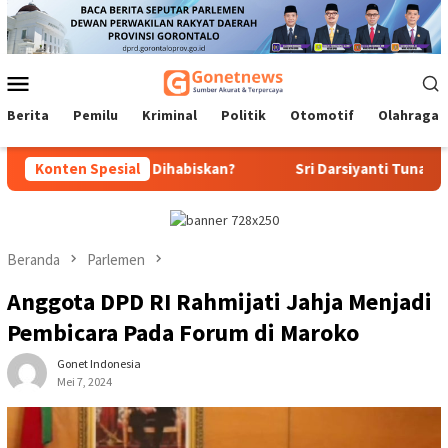
Loncat
ke
konten
Menu
Mobile
Berita
Pemilu
Kriminal
Politik
Otomotif
Olahraga
: Masa Harus Dihabiskan?
Konten Spesial
Sri Darsiyanti Tuna: Jangan Gel
Beranda
Parlemen
Anggota DPD RI Rahmijati Jahja Menjadi
Pembicara Pada Forum di Maroko
Gonet Indonesia
Mei 7, 2024