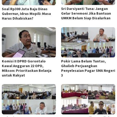
Sri Darsiyanti Tuna: Jangan
Soal Rp300 Juta Baju Dinas
Gelar Seremoni Jika Bantuan
Gubernur, Idrus Mopili: Masa
UMKM Belum Siap Disalurkan
Harus Dihabiskan?
Komisi II DPRD Gorontalo
Pokir Lama Belum Tuntas,
Kawal Anggaran 22 OPD,
Ghalieb Perjuangkan
Mikson: Prioritaskan Belanja
Penyelesaian Pagar SMA Negeri
untuk Rakyat
3