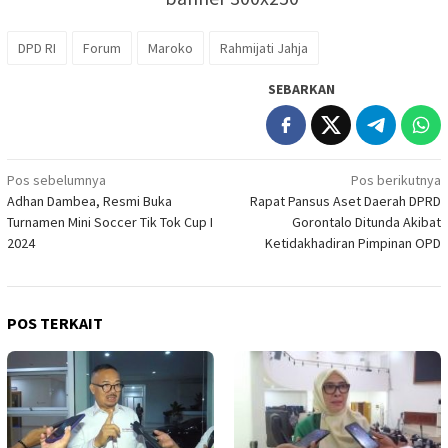
DPD RI
Forum
Maroko
Rahmijati Jahja
SEBARKAN
Navigasi
Pos sebelumnya
Pos berikutnya
Adhan Dambea, Resmi Buka
Rapat Pansus Aset Daerah DPRD
pos
Turnamen Mini Soccer Tik Tok Cup I
Gorontalo Ditunda Akibat
2024
Ketidakhadiran Pimpinan OPD
POS TERKAIT