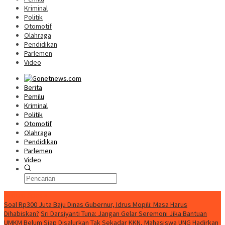
Kriminal
Politik
Otomotif
Olahraga
Pendidikan
Parlemen
Video
Berita
Pemilu
Kriminal
Politik
Otomotif
Olahraga
Pendidikan
Parlemen
Video
Konten Spesial
Soal Rp300 Juta Baju Dinas Gubernur, Idrus Mopili: Masa Harus
Dihabiskan?
Sri Darsiyanti Tuna: Jangan Gelar Seremoni Jika Bantuan
UMKM Belum Siap Disalurkan
Tak Sekadar KKN, Mahasiswa UNG Hadirkan