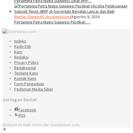
Pertamina Patra Niaga Sulawesi Gelar MyP…
Berita
,
Otomotif
,
Uncategorized
Agustus 9, 2024
Pertamina Patra Niaga Sulawesi Pastikan …
Indeks
Kode Etik
Karir
Redaksi
Privacy Policy
Redaksional
Tentang Kami
Kontak Kami
Form Pengaduan
Pedoman Media Siber
Jaringan Social
Facebook
RSS
Webiste ini milik resmi dari Gonetnews.com