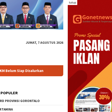
tutup
JUMAT, 7 AGUSTUS 2026
urkan
Tak Sekadar KKN, Mahasiswa UNG Hadirkan Inovasi
 POPULER
RD PROVINSI GORONTALO
RTAMINA