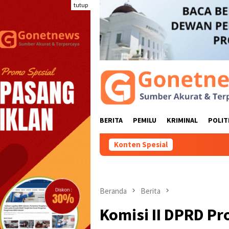
Loncat
tutup
ke
konten
BERITA
PEMILU
KRIMINAL
POLIT
Konten Spesial
Sri Darsiyanti
Beranda
Berita
Komisi II DPRD Pr