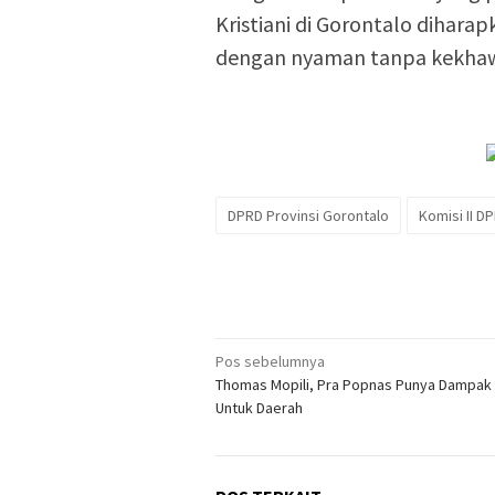
Kristiani di Gorontalo dihar
dengan nyaman tanpa kekhawa
DPRD Provinsi Gorontalo
Komisi II D
Navigasi
Pos sebelumnya
Thomas Mopili, Pra Popnas Punya Dampak
pos
Untuk Daerah