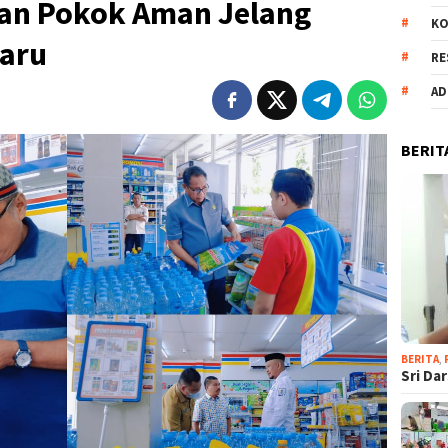
an Pokok Aman Jelang
KO
Baru
RE
AD
BERIT
BERITA
,
Sri Da