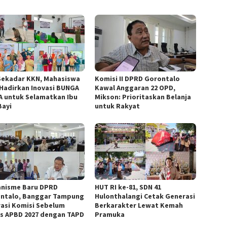
Sekadar KKN, Mahasiswa
Komisi II DPRD Gorontalo
Hadirkan Inovasi BUNGA
Kawal Anggaran 22 OPD,
A untuk Selamatkan Ibu
Mikson: Prioritaskan Belanja
Bayi
untuk Rakyat
nisme Baru DPRD
HUT RI ke-81, SDN 41
ntalo, Banggar Tampung
Hulonthalangi Cetak Generasi
rasi Komisi Sebelum
Berkarakter Lewat Kemah
s APBD 2027 dengan TAPD
Pramuka