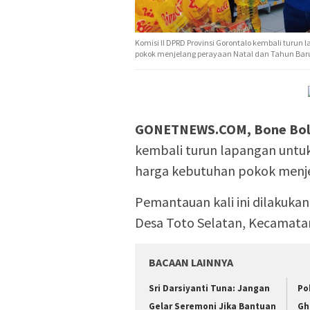
Komisi II DPRD Provinsi Gorontalo kembali turu
pokok menjelang perayaan Natal dan Tahun Baru
GONETNEWS.COM, Bone Bol
kembali turun lapangan untuk
harga kebutuhan pokok menje
Pemantauan kali ini dilakukan 
Desa Toto Selatan, Kecamata
BACAAN LAINNYA
Sri Darsiyanti Tuna: Jangan
Po
Gelar Seremoni Jika Bantuan
Gh