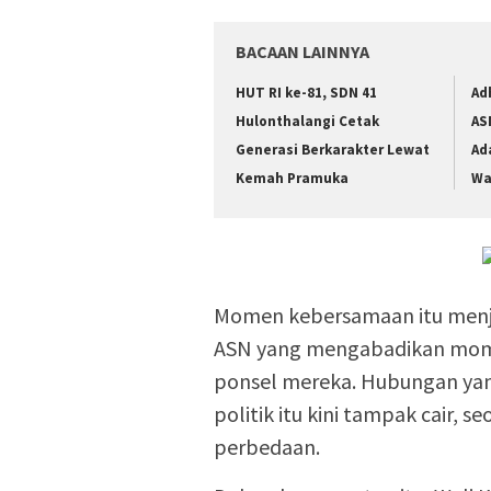
BACAAN LAINNYA
HUT RI ke-81, SDN 41
Ad
Hulonthalangi Cetak
AS
Generasi Berkarakter Lewat
Ad
Kemah Pramuka
Wa
Momen kebersamaan itu menjad
ASN yang mengabadikan mome
ponsel mereka. Hubungan yan
politik itu kini tampak cair, 
perbedaan.