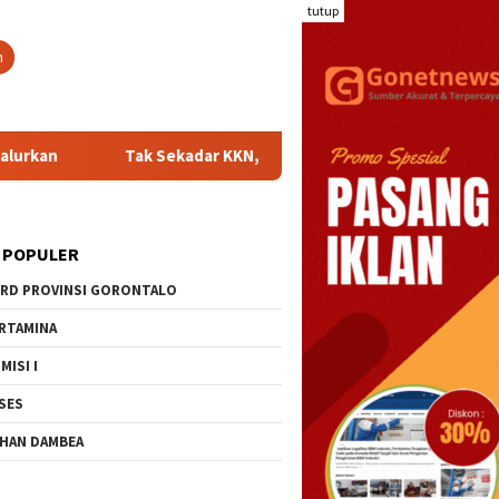
tutup
n
Tak Sekadar KKN, Mahasiswa UNG Hadirkan Inovasi BUNGA SIA
 POPULER
RD PROVINSI GORONTALO
RTAMINA
MISI I
SES
HAN DAMBEA