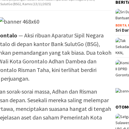
BERIT
SulutGo (BSG), Kamis (13/11/2025)
BERITA
,
Sri Da
ontalo
— Aksi ribuan Aparatur Sipil Negara
alo di depan kantor Bank SulutGo (BSG),
hkan pemandangan yang tak biasa. Dua tokoh
 Wali Kota Gorontalo Adhan Dambea dan
talo Risman Taha, kini terlihat berdiri
perjuangan.
dan sorak-sorai massa, Adhan dan Risman
san depan. Sesekali mereka saling melempar
OTOM
rtawa, menciptakan suasana hangat di tengah
ejelasan aset dan saham Pemerintah Kota