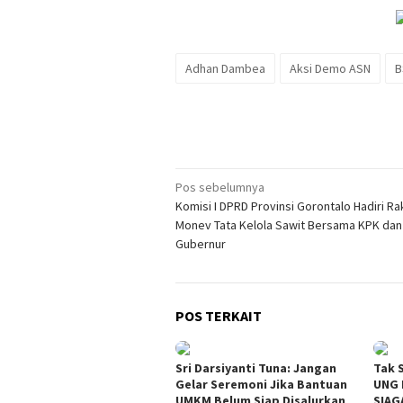
Adhan Dambea
Aksi Demo ASN
B
Navigasi
Pos sebelumnya
Komisi I DPRD Provinsi Gorontalo Hadiri Ra
pos
Monev Tata Kelola Sawit Bersama KPK dan
Gubernur
POS TERKAIT
Sri Darsiyanti Tuna: Jangan
Tak 
Gelar Seremoni Jika Bantuan
UNG 
UMKM Belum Siap Disalurkan
SIAG