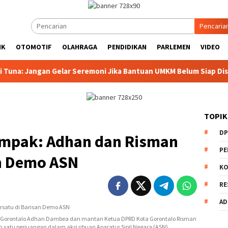
Pencaria
IK
OTOMOTIF
OLAHRAGA
PENDIDIKAN
PARLEMEN
VIDEO
an Gelar Seremoni Jika Bantuan UMKM Belum Siap Disalurkan
TOPIK
DP
Kompak: Adhan dan Risman
PE
an Demo ASN
KO
RE
AD
ta Gorontalo Adhan Dambea dan mantan Ketua DPRD Kota Gorontalo Risman
m satu perjuangan dalam aksi ribuan Aparatur Sipil Negara (ASN)