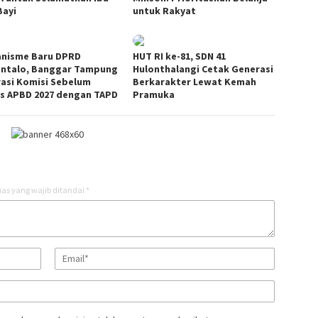
Bayi
untuk Rakyat
nisme Baru DPRD
HUT RI ke-81, SDN 41
ntalo, Banggar Tampung
Hulonthalangi Cetak Generasi
rasi Komisi Sebelum
Berkarakter Lewat Kemah
s APBD 2027 dengan TAPD
Pramuka
as yang wajib ditandai
*