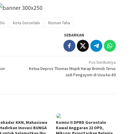
SG
Kota Gorontalo
Risman Taha
SEBARKAN
Pos berikutnya
kor
Ketua Deprov Thomas Mopili Harap Brimob Terus
Jadi Pengayom di Usia ke-80
Sekadar KKN, Mahasiswa
Komisi II DPRD Gorontalo
Hadirkan Inovasi BUNGA
Kawal Anggaran 22 OPD,
A untuk Selamatkan Ibu
Mikson: Prioritaskan Belanja