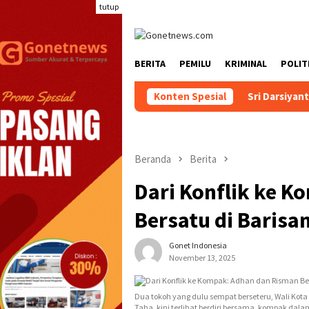
Loncat
tutup
ke
konten
BERITA
PEMILU
KRIMINAL
POLIT
Konten Spesial
Sri Darsiyanti Tuna: Jang
Beranda
Berita
Dari Konflik ke 
Bersatu di Baris
Gonet Indonesia
November 13, 2025
Dua tokoh yang dulu sempat berseteru, Wali Ko
Taha, kini terlihat berdiri bersama, kompak dala