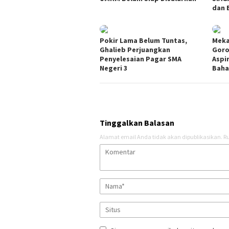
dan 
Pokir Lama Belum Tuntas,
Meka
Ghalieb Perjuangkan
Goro
Penyelesaian Pagar SMA
Aspi
Negeri 3
Baha
Tinggalkan Balasan
Alamat email Anda tidak akan dipublikasikan.
Ru