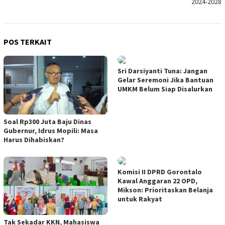
2024-2028
POS TERKAIT
Sri Darsiyanti Tuna: Jangan
Gelar Seremoni Jika Bantuan
UMKM Belum Siap Disalurkan
Soal Rp300 Juta Baju Dinas
Gubernur, Idrus Mopili: Masa
Harus Dihabiskan?
Komisi II DPRD Gorontalo
Kawal Anggaran 22 OPD,
Mikson: Prioritaskan Belanja
untuk Rakyat
Tak Sekadar KKN, Mahasiswa