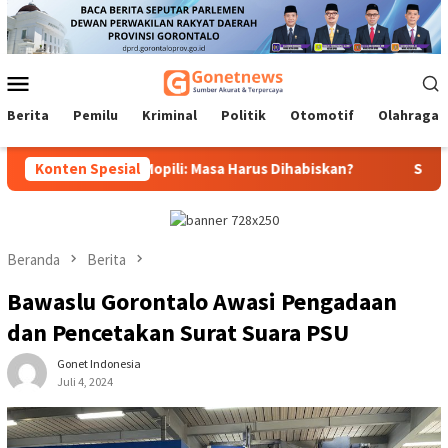
Loncat
ke
konten
Menu
Mobile
Berita
Pemilu
Kriminal
Politik
Otomotif
Olahraga
rnur, Idrus Mopili: Masa Harus Dihabiskan?
Konten Spesial
Sri Darsiyant
Beranda
Berita
Bawaslu Gorontalo Awasi Pengadaan
dan Pencetakan Surat Suara PSU
Gonet Indonesia
Juli 4, 2024